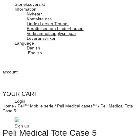
Storleksöversikt
Information
Nyheter
Kontakta oss
Linde+Larsen Teamet
Berättelsen om Linde+Larsen
Verksamhetsupplysningar
Leveransvillkor
Language
Danish
English
account
YOUR CART
Login
Home
/
Peli™ Mobile serie
/
Peli Medical cases™
/
Peli Medical Tote
Case 5
Sign up
Peli Medical Tote Case 5