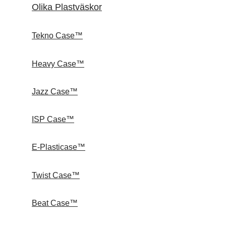
Olika Plastväskor
Tekno Case™
Heavy Case™
Jazz Case™
ISP Case™
E-Plasticase™
Twist Case™
Beat Case™