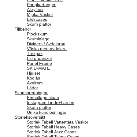
Pappkartonger
Akrylbox
Mjuka Väskor
EVA cases
Skum plattor
Tillbehör
Plockskum
Skuminlägg
Dividers / Avdelarna
Väska med avdelare
Trekpak
Lid organizer
Panel Frame
SKID-MATE
Hjulset
Kodlås
Axelrem
Lådor
Skuminredningar
Emballage skum
Instagram Linde+Larsen
Skum plattor
Unika kundlösningar
Storleksöversikt
Storlek Tabell Vattentäta Väskor
Storlek Tabell Heavy Cases
Storlek Tabell Jazz Cases
Storlek Tabell Tekno Cases