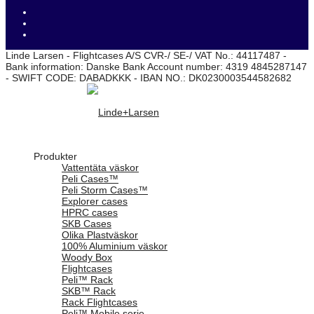
Linde Larsen - Flightcases A/S CVR-/ SE-/ VAT No.: 44117487 -
Bank information: Danske Bank Account number: 4319 4845287147
- SWIFT CODE: DABADKKK - IBAN NO.: DK0230003544582682
Produkter
Vattentäta väskor
Peli Cases™
Peli Storm Cases™
Explorer cases
HPRC cases
SKB Cases
Olika Plastväskor
100% Aluminium väskor
Woody Box
Flightcases
Peli™ Rack
SKB™ Rack
Rack Flightcases
Peli™ Mobile serie