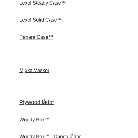
Lexel Steady Case™
Lexel Solid Case™
Panara Case™
Mjuka Väskor
Plywood lådor
Woody Box™
Woody Box™ - Öppna lådor