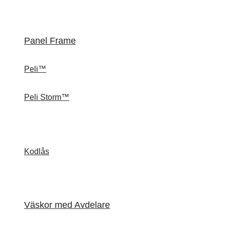
Panel Frame
Peli™
Peli Storm™
Kodlås
Väskor med Avdelare