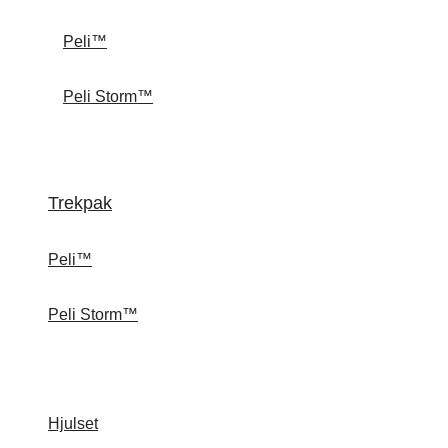
Peli™
Peli Storm™
Trekpak
Peli™
Peli Storm™
Hjulset