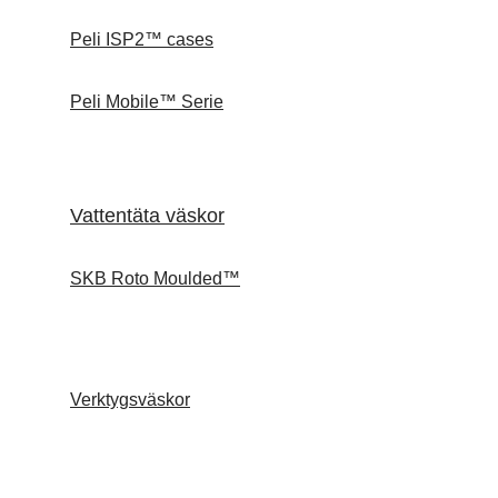
Peli ISP2™ cases
Peli Mobile™ Serie
Vattentäta väskor
SKB Roto Moulded™
Verktygsväskor