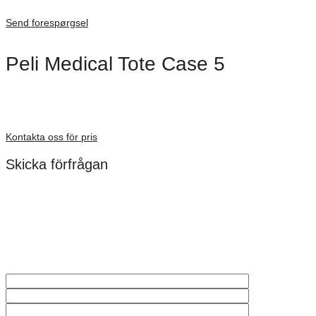
Inv. Mått 217 × 14 × 22 mm
Förfrågan pris
Send forespørgsel
Peli Medical Tote Case 5
Dimensioner: 756 × 454 × 274 mm
Förfrågan pris
Kontakta oss för pris
Skicka förfrågan