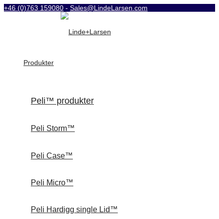
+46 (0)763 159080
-
Sales@LindeLarsen.com
Produkter
Peli™ produkter
Peli Storm™
Peli Case™
Peli Micro™
Peli Hardigg single Lid™