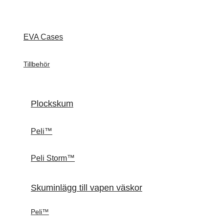
EVA Cases
Tillbehör
Plockskum
Peli™
Peli Storm™
Skuminlägg till vapen väskor
Peli™