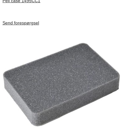
Peli case 1495CC1
Inv. Mått 479 × 333 × 97 mm
Förfrågan pris
Send forespørgsel