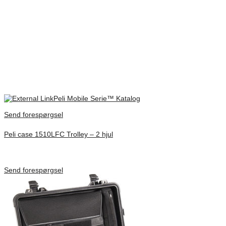
All trademarks are registered and/or unregistered trademarks of Peli
Products, S.L.U., its parent, subsidiaries and/or affiliates
Vikt
17,7 kg
Dimensioner
756 × 454 × 274 mm
Extern storlek
832x530x320mm
Peli Mobile Serie™ Katalog
Send forespørgsel
Peli case 1510LFC Trolley – 2 hjul
Inv. Mått 501 × 279 × 193 mm
Förfrågan pris
Send forespørgsel