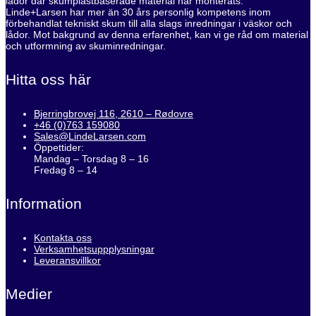
lådor där skumplastbaserade material har monterats.
Linde+Larsen har mer än 30 års personlig kompetens inom
förbehandlat tekniskt skum till alla slags inredningar i väskor och
lådor. Mot bakgrund av denna erfarenhet, kan vi ge råd om material
och utformning av skuminredningar.
Hitta oss här
Bjerringbrovej 116, 2610 – Rødovre
+46 (0)763 159080
Sales@LindeLarsen.com
Öppettider:
Mandag – Torsdag 8 – 16
Fredag 8 – 14
Information
Kontakta oss
Verksamhetsuppplysningar
Leveransvillkor
Medier