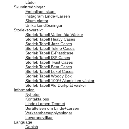
Lådor
Skuminredningar
Emballage skum
Instagram Linde+Larsen
Skum plattor
Unika kundlösningar
Storleksöversikt
Storlek Tabell Vattentäta Väskor
Storlek Tabell Heavy Cases
Storlek Tabell Jazz Cases
Storlek Tabell Tekno Cases
Storlek Tabell E-Plasticase
Storlek Tabell ISP Cases
Storlek Tabell Twist Cases
Storlek Tabell Beat Cases
Storlek Tabell Lexel Cases
Storlek Tabell Woody Box
Storlek Tabell 100% Aluminium väskor
Storlek Tabell Alu Durkplåt väskor
Information
Nyheter
Kontakta oss
Linde+Larsen Teamet
Berättelsen om Linde+Larsen
Verksamhetsupplysningar
Leveransvillkor
Language
Danish