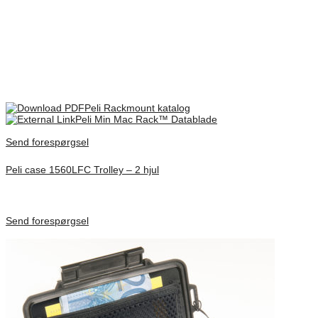
Bag låg mm
85
There are no reviews yet.
Only logged in customers who have purchased this product may
leave a review.
Peli Rackmount katalog
Peli Min Mac Rack™ Datablade
Send forespørgsel
Peli case 1560LFC Trolley – 2 hjul
Inv. Mått 506 × 38 × 229 mm
Förfrågan pris
Send forespørgsel