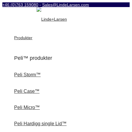
+46 (0)763 159080
-
Sales@LindeLarsen.com
Produkter
Peli™ produkter
Peli Storm™
Peli Case™
Peli Micro™
Peli Hardigg single Lid™