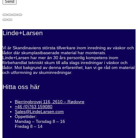
Linde+Larsen
Vi är Skandinaviens största tillverkare inom inredning av väskor och
lådor där skumplastbaserade material har monterats.
Linde+Larsen har mer än 30 års personlig kompetens inom
förbehandlat tekniskt skum till alla slags inredningar i väskor och
lådor. Mot bakgrund av denna erfarenhet, kan vi ge råd om material
och utformning av skuminredningar.
Hitta oss här
Bjerringbrovej 116, 2610 – Rødovre
+46 (0)763 159080
Sales@LindeLarsen.com
Öppettider:
Mandag – Torsdag 8 – 16
Fredag 8 – 14