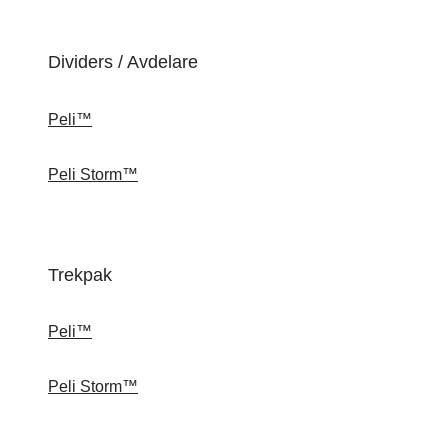
Dividers / Avdelare
Peli™
Peli Storm™
Trekpak
Peli™
Peli Storm™