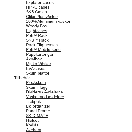
Explorer cases
HPRC cases
SKB Cases
Olika Plastväskor
100% Aluminium väskor
Woody Box
Flightcases
Peli™ Rack
SKB™ Rack
Rack Flightcases
Peli™ Mobile serie
Pappkartonger
Akrylbox
Mjuka Väskor
EVA cases
Skum plattor
Tillbehör
Plockskum
Skuminlägg
Dividers / Avdelarna
Väska med avdelare
Trekpak
Lid organizer
Panel Frame
SKID-MATE
Hjulset
Kodlås
Axelrem