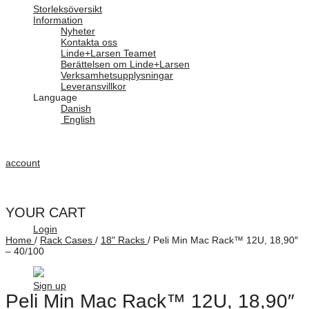
Storleksöversikt
Information
Nyheter
Kontakta oss
Linde+Larsen Teamet
Berättelsen om Linde+Larsen
Verksamhetsupplysningar
Leveransvillkor
Language
Danish
English
account
YOUR CART
Login
Home
/
Rack Cases
/
18" Racks
/
Peli Min Mac Rack™ 12U, 18,90″
– 40/100
Sign up
Peli Min Mac Rack™ 12U, 18,90″