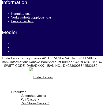
Information
Kontakta oss
Verksamhetsuppplysningar
Leveransvillkor
Medier
Linde Larsen - Flightcases A/S CVR-/ SE-/ VAT No.: 44117487 -
Bank information: Danske Bank Account number: 4319 4845287147
- SWIFT CODE: DABADKKK - IBAN NO.: DK0230003544582682
Produkter
Vattentäta väskor
Peli Cases™
Peli Storm Cases™