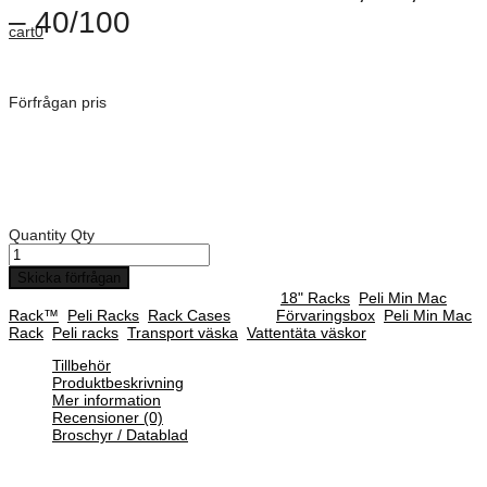
– 40/100
cart
0
Dimensioner: 480 mm
Förfrågan pris
Art. Nummer:
MR12U-40/480/100
Rack djup: 480 mm
Djup på front lock: 45 mm
Djup på backsida lock: 85 mm
Quantity
Qty
Skicka förfrågan
SKU :
MR12U-40/480/100
Categories :
18" Racks
,
Peli Min Mac
Rack™
,
Peli Racks
,
Rack Cases
Tags:
Förvaringsbox
,
Peli Min Mac
Rack
,
Peli racks
,
Transport väska
,
Vattentäta väskor
Tillbehör
Produktbeskrivning
Mer information
Recensioner (0)
Broschyr / Datablad
Det nya och förbättrade Min Mac Rack™ Case