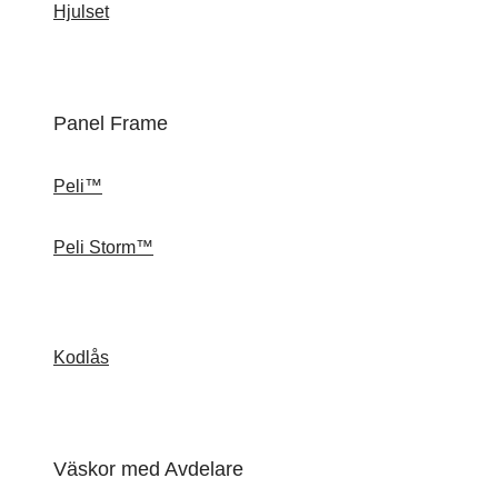
Hjulset
Panel Frame
Peli™
Peli Storm™
Kodlås
Väskor med Avdelare