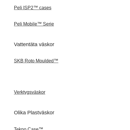
Peli ISP2™ cases
Peli Mobile™ Serie
Vattentäta väskor
SKB Roto Moulded™
Verktygsväskor
Olika Plastväskor
Tekno Case™