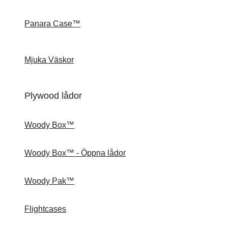
Panara Case™
Mjuka Väskor
Plywood lådor
Woody Box™
Woody Box™ - Öppna lådor
Woody Pak™
Flightcases