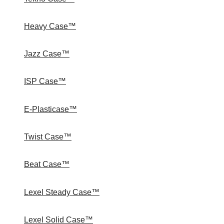
Heavy Case™
Jazz Case™
ISP Case™
E-Plasticase™
Twist Case™
Beat Case™
Lexel Steady Case™
Lexel Solid Case™