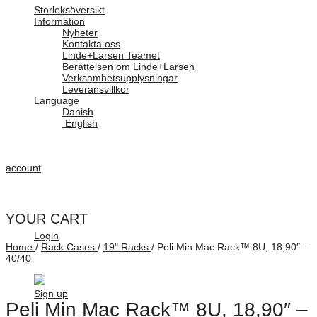
Storleksöversikt
Information
Nyheter
Kontakta oss
Linde+Larsen Teamet
Berättelsen om Linde+Larsen
Verksamhetsupplysningar
Leveransvillkor
Language
Danish
English
account
YOUR CART
Login
Home
/
Rack Cases
/
19" Racks
/
Peli Min Mac Rack™ 8U, 18,90″ –
40/40
Sign up
Peli Min Mac Rack™ 8U, 18,90″ –