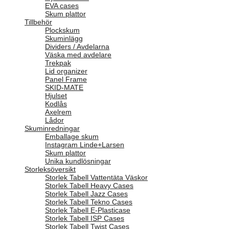
EVA cases
Skum plattor
Tillbehör
Plockskum
Skuminlägg
Dividers / Avdelarna
Väska med avdelare
Trekpak
Lid organizer
Panel Frame
SKID-MATE
Hjulset
Kodlås
Axelrem
Lådor
Skuminredningar
Emballage skum
Instagram Linde+Larsen
Skum plattor
Unika kundlösningar
Storleksöversikt
Storlek Tabell Vattentäta Väskor
Storlek Tabell Heavy Cases
Storlek Tabell Jazz Cases
Storlek Tabell Tekno Cases
Storlek Tabell E-Plasticase
Storlek Tabell ISP Cases
Storlek Tabell Twist Cases