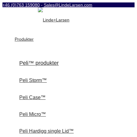
+46 (0)763 159080
-
Sales@LindeLarsen.com
Produkter
Peli™ produkter
Peli Storm™
Peli Case™
Peli Micro™
Peli Hardigg single Lid™