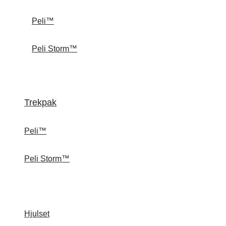
Peli™
Peli Storm™
Trekpak
Peli™
Peli Storm™
Hjulset