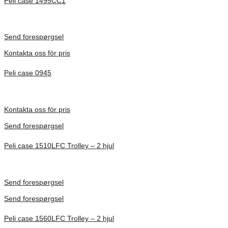
Peli case 1495CC1
Inv. Mått 479 × 333 × 97 mm
Förfrågan pris
Send forespørgsel
Kontakta oss för pris
Peli case 0945
Inv. Mått 122 × 57 × 14 mm
Förfrågan pris
Kontakta oss för pris
Send forespørgsel
Peli case 1510LFC Trolley – 2 hjul
Inv. Mått 501 × 279 × 193 mm
Förfrågan pris
Send forespørgsel
Send forespørgsel
Peli case 1560LFC Trolley – 2 hjul