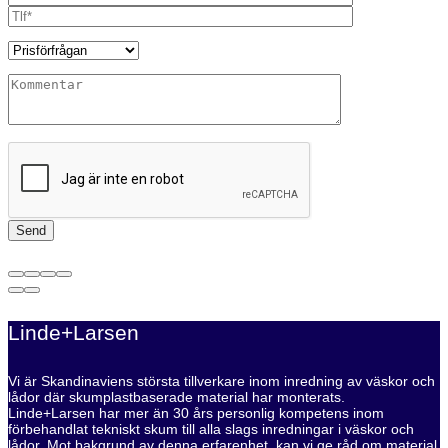
Linde+Larsen
Vi är Skandinaviens största tillverkare inom inredning av väskor och
lådor där skumplastbaserade material har monterats.
Linde+Larsen har mer än 30 års personlig kompetens inom
förbehandlat tekniskt skum till alla slags inredningar i väskor och
lådor. Mot bakgrund av denna erfarenhet, kan vi ge råd om material