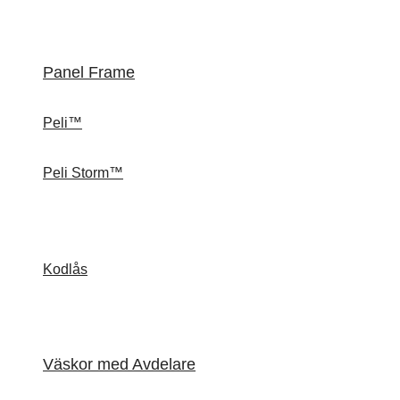
Panel Frame
Peli™
Peli Storm™
Kodlås
Väskor med Avdelare