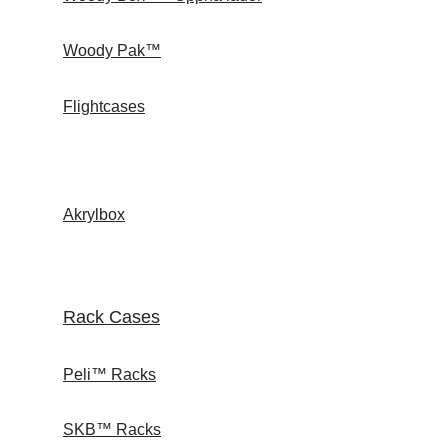
Woody Pak™
Flightcases
Akrylbox
Rack Cases
Peli™ Racks
SKB™ Racks