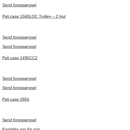
Send forespørgsel
Peli case 1560LOC Trolley – 2 hjul
Inv. Mått 506 × 38 × 229 mm
Förfrågan pris
Send forespørgsel
Send forespørgsel
Peli case 1495CC2
Inv. Mått 479 × 333 × 97 mm
Förfrågan pris
Send forespørgsel
Send forespørgsel
Peli case 0955
Inv. Mått 122 × 57 × 14 mm
Förfrågan pris
Send forespørgsel
Kontakta oss för pris