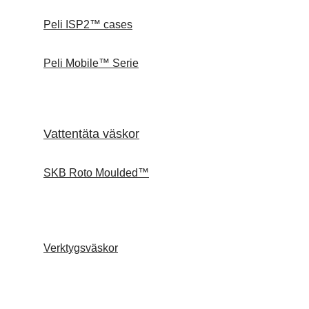
Peli ISP2™ cases
Peli Mobile™ Serie
Vattentäta väskor
SKB Roto Moulded™
Verktygsväskor