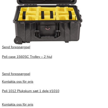
Send forespørgsel
Peli case 1560SC Trolley – 2 hjul
Inv. Mått 506 × 38 × 229 mm
Förfrågan pris
Send forespørgsel
Kontakta oss för pris
Peli 1012 Plukskum sæt 1 dele t/1010
Förfrågan pris
Kontakta oss för pris