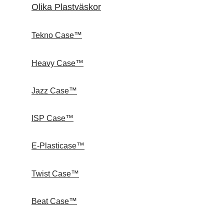
Olika Plastväskor
Tekno Case™
Heavy Case™
Jazz Case™
ISP Case™
E-Plasticase™
Twist Case™
Beat Case™