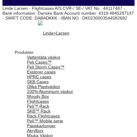
Linde Larsen - Flightcases A/S CVR-/ SE-/ VAT No.: 44117487 -
Bank information: Danske Bank Account number: 4319 4845287147
- SWIFT CODE: DABADKKK - IBAN NO.: DK0230003544582682
Produkter
Vattentäta väskor
Peli Cases™
Peli Storm Cases™
Explorer cases
HPRC cases
SKB Cases
Olika Plastväskor
100% Aluminium väskor
Woody Box
Flightcases
Peli™ Rack
SKB™ Rack
Rack Flightcases
Peli™ Mobile serie
Pappkartonger
Akrylbox
Mjuka Väskor