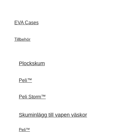
EVA Cases
Tillbehör
Plockskum
Peli™
Peli Storm™
Skuminlägg till vapen väskor
Peli™