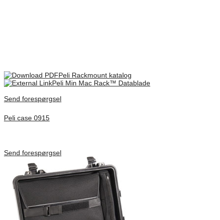
Bag låg mm
45
There are no reviews yet.
Only logged in customers who have purchased this product may
leave a review.
Peli Rackmount katalog
Peli Min Mac Rack™ Datablade
Send forespørgsel
Peli case 0915
Inv. Mått 122 × 57 × 14 mm
Förfrågan pris
Send forespørgsel