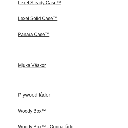
Lexel Steady Case™
Lexel Solid Case™
Panara Case™
Mjuka Väskor
Plywood lådor
Woody Box™
Woody Box™ - Öppna lådor