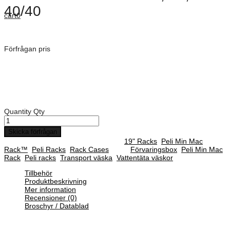
40/40
cart
0
Dimensioner: 480 mm
Förfrågan pris
Art. Nummer:
MR8U-40/480/40
Rack djup: 480 mm
Djup på front lock: 45 mm
Djup på backsida lock: 45 mm
Quantity
Qty
Skicka förfrågan
SKU :
MR8U-40/480/40
Categories :
19" Racks
,
Peli Min Mac
Rack™
,
Peli Racks
,
Rack Cases
Tags:
Förvaringsbox
,
Peli Min Mac
Rack
,
Peli racks
,
Transport väska
,
Vattentäta väskor
Tillbehör
Produktbeskrivning
Mer information
Recensioner (0)
Broschyr / Datablad
Det nya och förbättrade Min Mac Rack™ Case