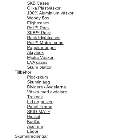
SKB Cases
Olika Plastväskor
100% Aluminium väskor
Woody Box
Flightcases
Peli™ Rack
SKB™ Rack
Rack Flightcases
Peli™ Mobile serie
Pappkartonger
Akrylbox
Mjuka Väskor
EVA cases
Skum plattor
Tillbehör
Plockskum
Skuminlägg
Dividers / Avdelarna
Väska med avdelare
Trekpak
Lid organizer
Panel Frame
SKID-MATE
Hjulset
Kodlås
Axelrem
Lådor
Skuminredningar