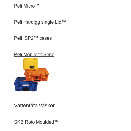
Peli Micro™
Peli Hardigg single Lid™
Peli ISP2™ cases
Peli Mobile™ Serie
Vattentäta väskor
SKB Roto Moulded™