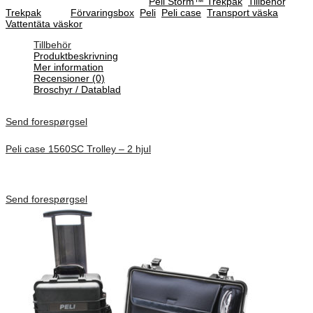
SKU :
IM2400-TPS
Categories :
Peli Storm™ Trekpak
,
Tillbehör
,
Trekpak
Tags:
Förvaringsbox
,
Peli
,
Peli case
,
Transport väska
,
Vattentäta väskor
Tillbehör
Produktbeskrivning
Mer information
Recensioner (0)
Broschyr / Datablad
Send forespørgsel
Peli case 1560SC Trolley – 2 hjul
Inv. Mått 506 × 38 × 229 mm
Förfrågan pris
Send forespørgsel