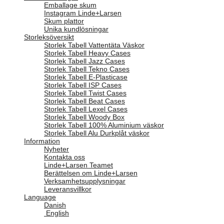
Emballage skum
Instagram Linde+Larsen
Skum plattor
Unika kundlösningar
Storleksöversikt
Storlek Tabell Vattentäta Väskor
Storlek Tabell Heavy Cases
Storlek Tabell Jazz Cases
Storlek Tabell Tekno Cases
Storlek Tabell E-Plasticase
Storlek Tabell ISP Cases
Storlek Tabell Twist Cases
Storlek Tabell Beat Cases
Storlek Tabell Lexel Cases
Storlek Tabell Woody Box
Storlek Tabell 100% Aluminium väskor
Storlek Tabell Alu Durkplåt väskor
Information
Nyheter
Kontakta oss
Linde+Larsen Teamet
Berättelsen om Linde+Larsen
Verksamhetsupplysningar
Leveransvillkor
Language
Danish
English