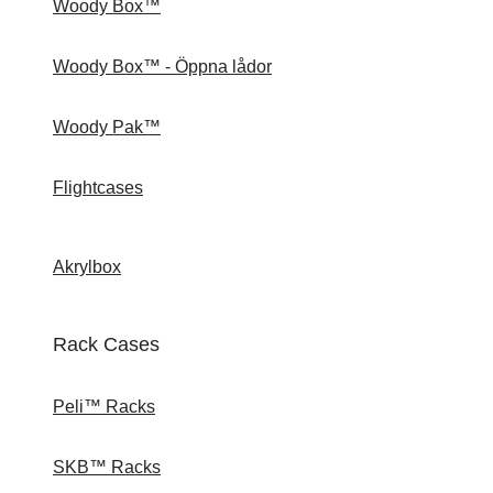
Woody Box™
Woody Box™ - Öppna lådor
Woody Pak™
Flightcases
Akrylbox
Rack Cases
Peli™ Racks
SKB™ Racks