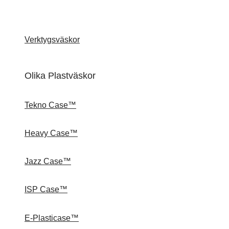
Verktygsväskor
Olika Plastväskor
Tekno Case™
Heavy Case™
Jazz Case™
ISP Case™
E-Plasticase™