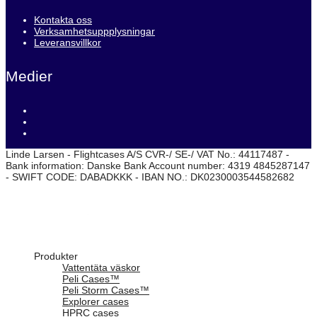
Kontakta oss
Verksamhetsuppplysningar
Leveransvillkor
Medier
Linde Larsen - Flightcases A/S CVR-/ SE-/ VAT No.: 44117487 -
Bank information: Danske Bank Account number: 4319 4845287147
- SWIFT CODE: DABADKKK - IBAN NO.: DK0230003544582682
Produkter
Vattentäta väskor
Peli Cases™
Peli Storm Cases™
Explorer cases
HPRC cases