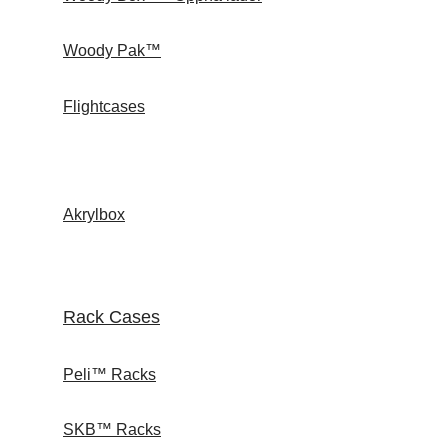
Woody Pak™
Flightcases
Akrylbox
Rack Cases
Peli™ Racks
SKB™ Racks