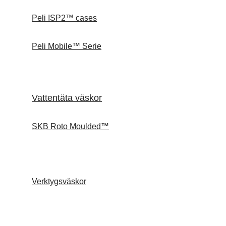
Peli ISP2™ cases
Peli Mobile™ Serie
Vattentäta väskor
SKB Roto Moulded™
Verktygsväskor