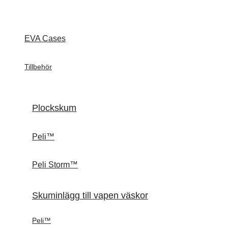
EVA Cases
Tillbehör
Plockskum
Peli™
Peli Storm™
Skuminlägg till vapen väskor
Peli™