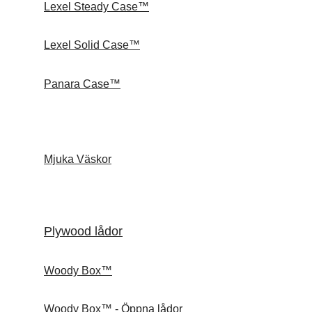
Lexel Steady Case™
Lexel Solid Case™
Panara Case™
Mjuka Väskor
Plywood lådor
Woody Box™
Woody Box™ - Öppna lådor