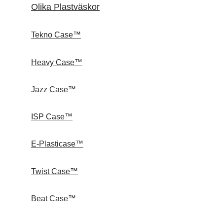
Olika Plastväskor
Tekno Case™
Heavy Case™
Jazz Case™
ISP Case™
E-Plasticase™
Twist Case™
Beat Case™