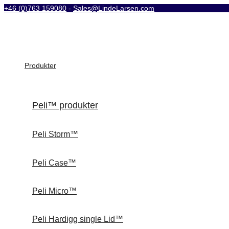
+46 (0)763 159080
-
Sales@LindeLarsen.com
Produkter
Peli™ produkter
Peli Storm™
Peli Case™
Peli Micro™
Peli Hardigg single Lid™