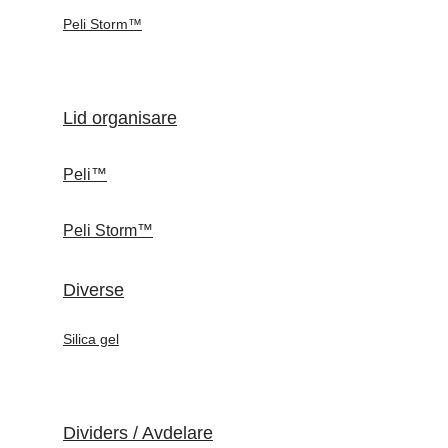
Peli Storm™
Lid organisare
Peli™
Peli Storm™
Diverse
Silica gel
Dividers / Avdelare