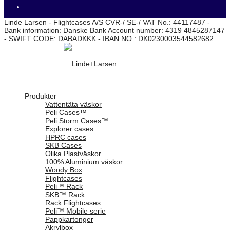
Linde Larsen - Flightcases A/S CVR-/ SE-/ VAT No.: 44117487 -
Bank information: Danske Bank Account number: 4319 4845287147
- SWIFT CODE: DABADKKK - IBAN NO.: DK0230003544582682
Produkter
Vattentäta väskor
Peli Cases™
Peli Storm Cases™
Explorer cases
HPRC cases
SKB Cases
Olika Plastväskor
100% Aluminium väskor
Woody Box
Flightcases
Peli™ Rack
SKB™ Rack
Rack Flightcases
Peli™ Mobile serie
Pappkartonger
Akrylbox