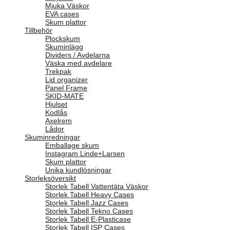
Mjuka Väskor
EVA cases
Skum plattor
Tillbehör
Plockskum
Skuminlägg
Dividers / Avdelarna
Väska med avdelare
Trekpak
Lid organizer
Panel Frame
SKID-MATE
Hjulset
Kodlås
Axelrem
Lådor
Skuminredningar
Emballage skum
Instagram Linde+Larsen
Skum plattor
Unika kundlösningar
Storleksöversikt
Storlek Tabell Vattentäta Väskor
Storlek Tabell Heavy Cases
Storlek Tabell Jazz Cases
Storlek Tabell Tekno Cases
Storlek Tabell E-Plasticase
Storlek Tabell ISP Cases