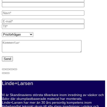
Linde+Larsen
Vi är Skandinaviens största tillverkare inom inredning av väskor och
lådor där skumplastbaserade material har monterats.
Linde+Larsen har mer än 30 års personlig kompetens inom
förbehandlat tekniskt skum till alla slags inredningar i väskor och