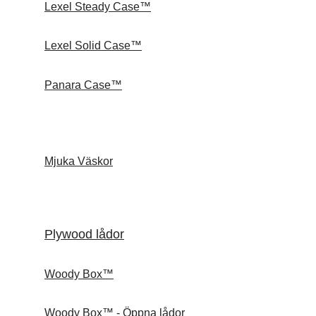
Lexel Steady Case™
Lexel Solid Case™
Panara Case™
Mjuka Väskor
Plywood lådor
Woody Box™
Woody Box™ - Öppna lådor