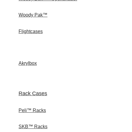
Woody Pak™
Flightcases
Akrylbox
Rack Cases
Peli™ Racks
SKB™ Racks