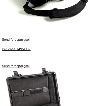
Send forespørgsel
Peli case 1495CC2
Inv. Mått 479 × 333 × 97 mm
Förfrågan pris
Send forespørgsel