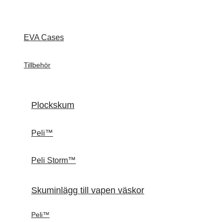
EVA Cases
Tillbehör
Plockskum
Peli™
Peli Storm™
Skuminlägg till vapen väskor
Peli™