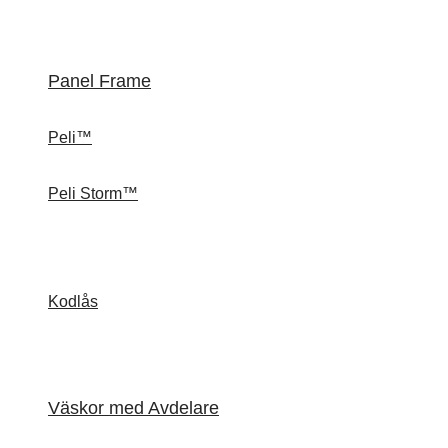
Panel Frame
Peli™
Peli Storm™
Kodlås
Väskor med Avdelare