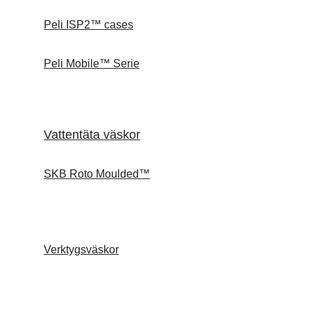
Peli ISP2™ cases
Peli Mobile™ Serie
Vattentäta väskor
SKB Roto Moulded™
Verktygsväskor