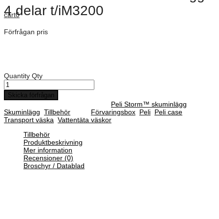
4 delar t/iM3200
cart
0
Förfrågan pris
Art. Nummer:
IM3200-FOAM
Peli Storm iM3200 Plockskum set 4 delar t/iM3200
Quantity
Qty
Skicka förfrågan
SKU :
IM3200-FOAM
Categories :
Peli Storm™ skuminlägg
,
Skuminlägg
,
Tillbehör
Tags:
Förvaringsbox
,
Peli
,
Peli case
,
Transport väska
,
Vattentäta väskor
Tillbehör
Produktbeskrivning
Mer information
Recensioner (0)
Broschyr / Datablad
Skuminlägg
Med skuminlägg får du möjlighet att inreda din Peli-väska precis
efter dina produkter. Placera föremålet ovanpå skuminlägget och
rita utanför det. Därefter kan du skära bort materialet med hjälp av
en hobbykniv.