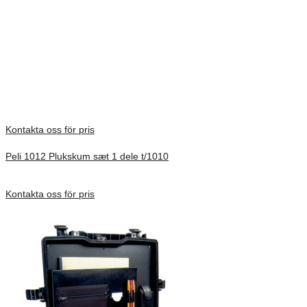
All trademarks are registered and/or unregistered trademarks of Peli
Products, S.L.U., its parent, subsidiaries and/or affiliates.
Vikt
1,19 kg
There are no reviews yet.
Only logged in customers who have purchased this product may
leave a review.
Kontakta oss för pris
Peli 1012 Plukskum sæt 1 dele t/1010
Förfrågan pris
Kontakta oss för pris