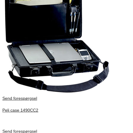
Send forespørgsel
Peli case 1490CC2
Inv. Mått 451 × 289 × 105 mm
Förfrågan pris
Send forespørgsel