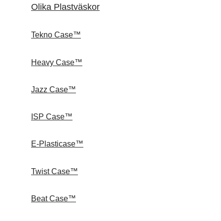
Olika Plastväskor
Tekno Case™
Heavy Case™
Jazz Case™
ISP Case™
E-Plasticase™
Twist Case™
Beat Case™