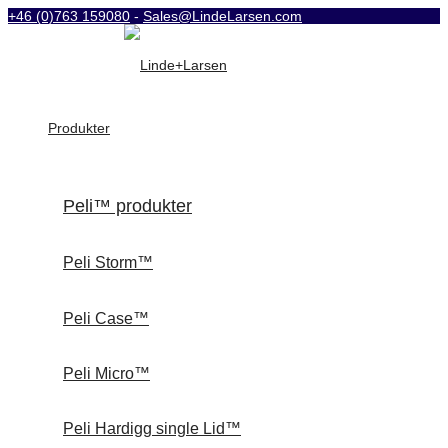
+46 (0)763 159080
-
Sales@LindeLarsen.com
Produkter
Peli™ produkter
Peli Storm™
Peli Case™
Peli Micro™
Peli Hardigg single Lid™