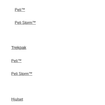
Peli™
Peli Storm™
Trekpak
Peli™
Peli Storm™
Hjulset