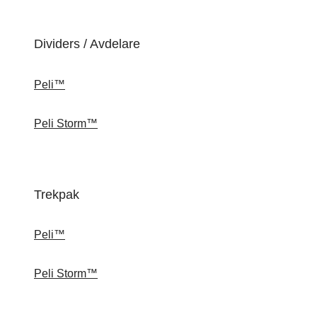
Dividers / Avdelare
Peli™
Peli Storm™
Trekpak
Peli™
Peli Storm™