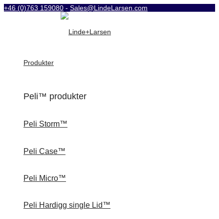
+46 (0)763 159080
-
Sales@LindeLarsen.com
Produkter
Peli™ produkter
Peli Storm™
Peli Case™
Peli Micro™
Peli Hardigg single Lid™