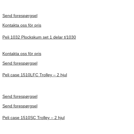
Inv. Mått 506 × 38 × 229 mm
Förfrågan pris
Send forespørgsel
Kontakta oss för pris
Peli 1032 Plockskum set 1 delar t/1030
Förfrågan pris
Kontakta oss för pris
Send forespørgsel
Peli case 1510LFC Trolley – 2 hjul
Inv. Mått 501 × 279 × 193 mm
Förfrågan pris
Send forespørgsel
Send forespørgsel
Peli case 1510SC Trolley – 2 hjul
Inv. Mått 501 × 279 × 193 mm