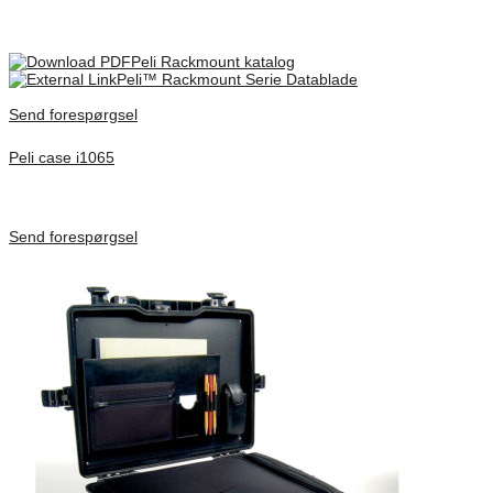
Only logged in customers who have purchased this product may
leave a review.
Peli Rackmount katalog
Peli™ Rackmount Serie Datablade
Send forespørgsel
Peli case i1065
Inv. Mått 253 × 197 × 21 mm
Förfrågan pris
Send forespørgsel