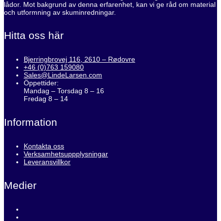
lådor. Mot bakgrund av denna erfarenhet, kan vi ge råd om material
och utformning av skuminredningar.
Hitta oss här
Bjerringbrovej 116, 2610 – Rødovre
+46 (0)763 159080
Sales@LindeLarsen.com
Öppettider:
Mandag – Torsdag 8 – 16
Fredag 8 – 14
Information
Kontakta oss
Verksamhetsuppplysningar
Leveransvillkor
Medier