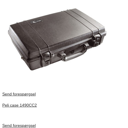
Send forespørgsel
Peli case 1490CC2
Inv. Mått 451 × 289 × 105 mm
Förfrågan pris
Send forespørgsel