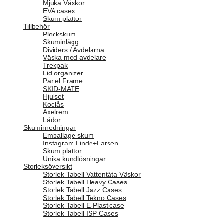
Mjuka Väskor
EVA cases
Skum plattor
Tillbehör
Plockskum
Skuminlägg
Dividers / Avdelarna
Väska med avdelare
Trekpak
Lid organizer
Panel Frame
SKID-MATE
Hjulset
Kodlås
Axelrem
Lådor
Skuminredningar
Emballage skum
Instagram Linde+Larsen
Skum plattor
Unika kundlösningar
Storleksöversikt
Storlek Tabell Vattentäta Väskor
Storlek Tabell Heavy Cases
Storlek Tabell Jazz Cases
Storlek Tabell Tekno Cases
Storlek Tabell E-Plasticase
Storlek Tabell ISP Cases