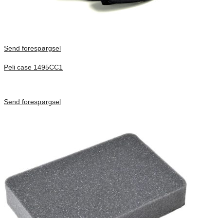
Send forespørgsel
Peli case 1495CC1
Inv. Mått 479 × 333 × 97 mm
Förfrågan pris
Send forespørgsel