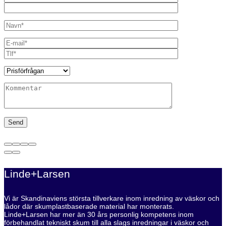
Linde+Larsen
Vi är Skandinaviens största tillverkare inom inredning av väskor och
lådor där skumplastbaserade material har monterats.
Linde+Larsen har mer än 30 års personlig kompetens inom
förbehandlat tekniskt skum till alla slags inredningar i väskor och