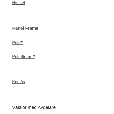
Hjulset
Panel Frame
Peli™
Peli Storm™
Kodlås
Väskor med Avdelare