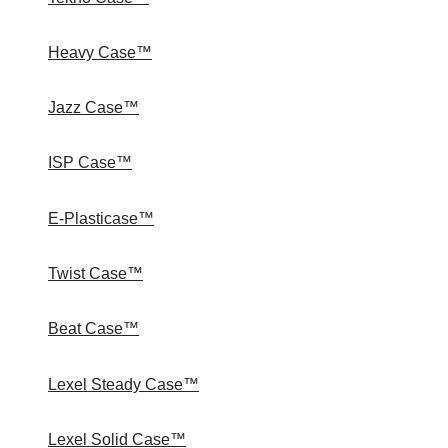
Heavy Case™
Jazz Case™
ISP Case™
E-Plasticase™
Twist Case™
Beat Case™
Lexel Steady Case™
Lexel Solid Case™