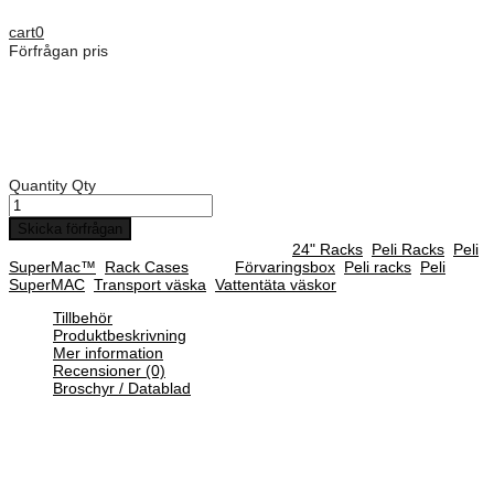
Dimensioner: 610 mm
cart
0
Förfrågan pris
Art. Nummer:
SMAC2112-02/29/02
Rack djup: 610 mm
Djup på front lock: 56 mm
Djup på backsida lock: 56 mm
Quantity
Qty
Skicka förfrågan
SKU :
SMAC2112-02/29/02
Categories :
24" Racks
,
Peli Racks
,
Peli
SuperMac™
,
Rack Cases
Tags:
Förvaringsbox
,
Peli racks
,
Peli
SuperMAC
,
Transport väska
,
Vattentäta väskor
Tillbehör
Produktbeskrivning
Mer information
Recensioner (0)
Broschyr / Datablad
Supermac är den kompaktaste rackväskan med en uttagbar
rackinsats som gör integreringen av utrustningen enklare än
någonsin tidigare. Supermac Rack-väskans innovativa design
säkerställer att hela väskans invändiga mått utnyttjas optimalt, med
gott om plats för ledningsdragning och integrering av utrustning,