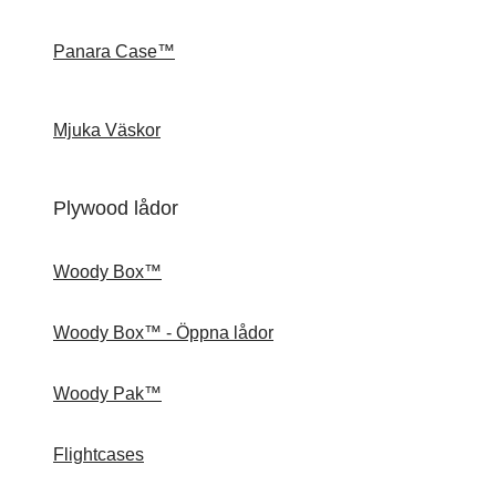
Panara Case™
Mjuka Väskor
Plywood lådor
Woody Box™
Woody Box™ - Öppna lådor
Woody Pak™
Flightcases