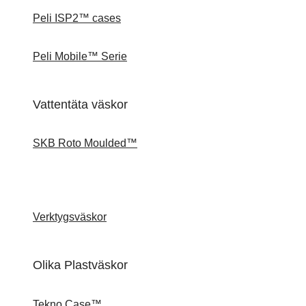
Peli ISP2™ cases
Peli Mobile™ Serie
Vattentäta väskor
SKB Roto Moulded™
Verktygsväskor
Olika Plastväskor
Tekno Case™