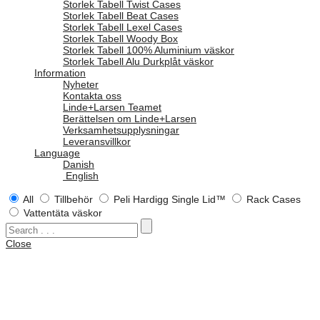
Storlek Tabell Twist Cases
Storlek Tabell Beat Cases
Storlek Tabell Lexel Cases
Storlek Tabell Woody Box
Storlek Tabell 100% Aluminium väskor
Storlek Tabell Alu Durkplåt väskor
Information
Nyheter
Kontakta oss
Linde+Larsen Teamet
Berättelsen om Linde+Larsen
Verksamhetsupplysningar
Leveransvillkor
Language
Danish
English
All
Tillbehör
Peli Hardigg Single Lid™
Rack Cases
Vattentäta väskor
Close