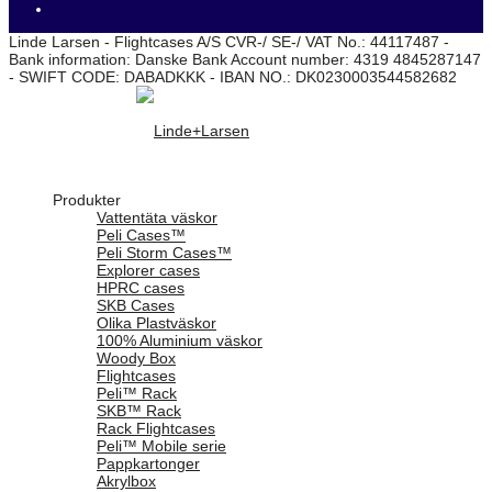
Linde Larsen - Flightcases A/S CVR-/ SE-/ VAT No.: 44117487 -
Bank information: Danske Bank Account number: 4319 4845287147
- SWIFT CODE: DABADKKK - IBAN NO.: DK0230003544582682
Produkter
Vattentäta väskor
Peli Cases™
Peli Storm Cases™
Explorer cases
HPRC cases
SKB Cases
Olika Plastväskor
100% Aluminium väskor
Woody Box
Flightcases
Peli™ Rack
SKB™ Rack
Rack Flightcases
Peli™ Mobile serie
Pappkartonger
Akrylbox