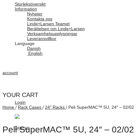
Storleksöversikt
Information
Nyheter
Kontakta oss
Linde+Larsen Teamet
Berättelsen om Linde+Larsen
Verksamhetsupplysningar
Leveransvillkor
Language
Danish
English
account
YOUR CART
Login
Home
/
Rack Cases
/
24" Racks
/
Peli SuperMAC™ 5U, 24″ – 02/02
Peli SuperMAC™ 5U, 24″ – 02/02
Sign up