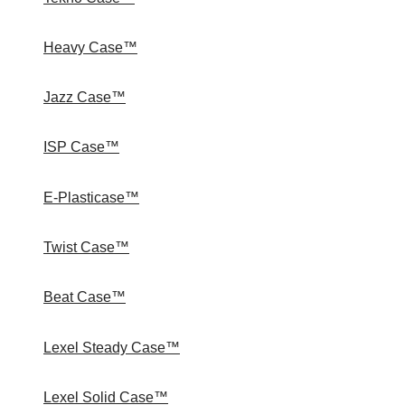
Heavy Case™
Jazz Case™
ISP Case™
E-Plasticase™
Twist Case™
Beat Case™
Lexel Steady Case™
Lexel Solid Case™