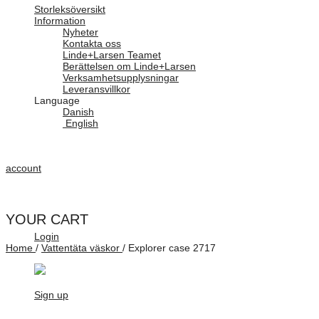
Storleksöversikt
Information
Nyheter
Kontakta oss
Linde+Larsen Teamet
Berättelsen om Linde+Larsen
Verksamhetsupplysningar
Leveransvillkor
Language
Danish
English
account
YOUR CART
Login
Home
/
Vattentäta väskor
/
Explorer case 2717
Sign up