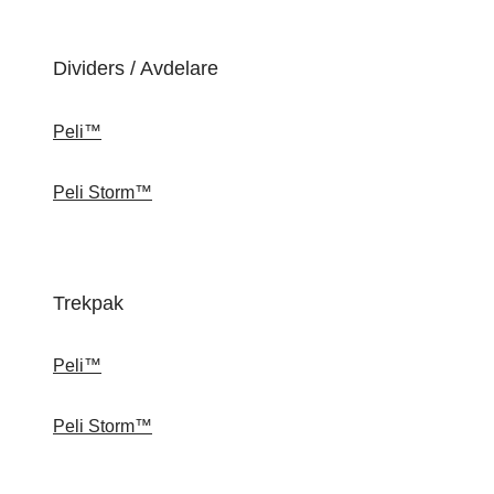
Dividers / Avdelare
Peli™
Peli Storm™
Trekpak
Peli™
Peli Storm™