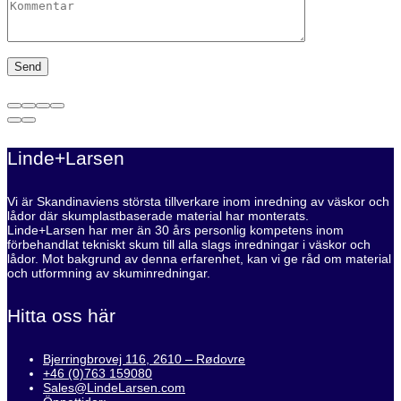
Linde+Larsen
Vi är Skandinaviens största tillverkare inom inredning av väskor och
lådor där skumplastbaserade material har monterats.
Linde+Larsen har mer än 30 års personlig kompetens inom
förbehandlat tekniskt skum till alla slags inredningar i väskor och
lådor. Mot bakgrund av denna erfarenhet, kan vi ge råd om material
och utformning av skuminredningar.
Hitta oss här
Bjerringbrovej 116, 2610 – Rødovre
+46 (0)763 159080
Sales@LindeLarsen.com