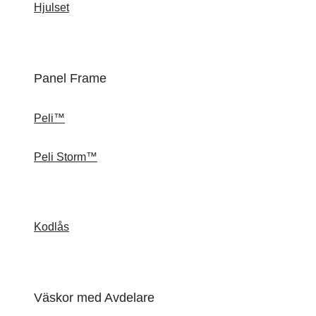
Hjulset
Panel Frame
Peli™
Peli Storm™
Kodlås
Väskor med Avdelare