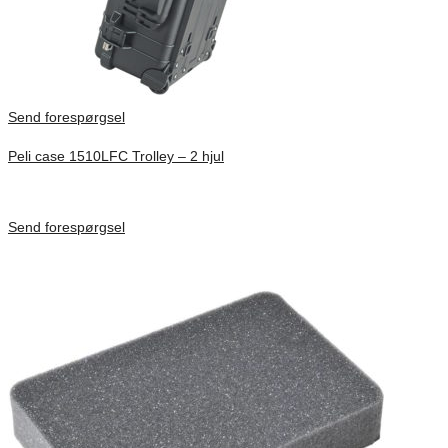
Send forespørgsel
Peli case 1510LFC Trolley – 2 hjul
Inv. Mått 501 × 279 × 193 mm
Förfrågan pris
Send forespørgsel