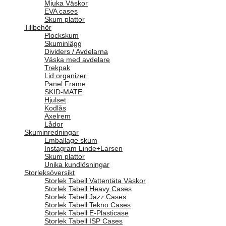
Mjuka Väskor
EVA cases
Skum plattor
Tillbehör
Plockskum
Skuminlägg
Dividers / Avdelarna
Väska med avdelare
Trekpak
Lid organizer
Panel Frame
SKID-MATE
Hjulset
Kodlås
Axelrem
Lådor
Skuminredningar
Emballage skum
Instagram Linde+Larsen
Skum plattor
Unika kundlösningar
Storleksöversikt
Storlek Tabell Vattentäta Väskor
Storlek Tabell Heavy Cases
Storlek Tabell Jazz Cases
Storlek Tabell Tekno Cases
Storlek Tabell E-Plasticase
Storlek Tabell ISP Cases