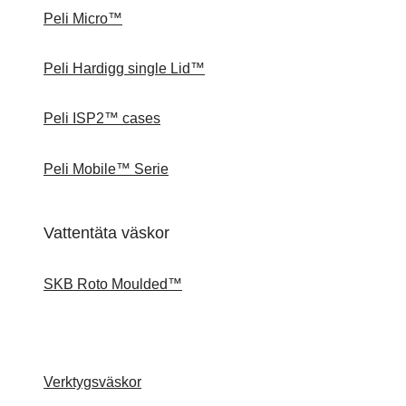
Peli Micro™
Peli Hardigg single Lid™
Peli ISP2™ cases
Peli Mobile™ Serie
Vattentäta väskor
SKB Roto Moulded™
Verktygsväskor