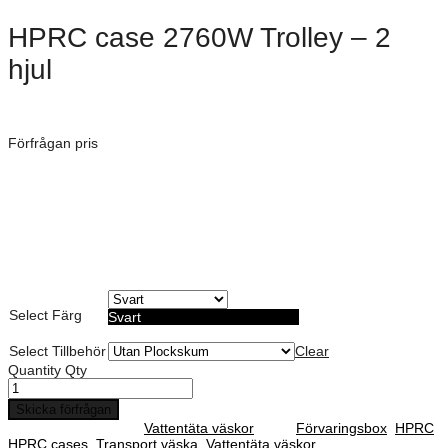
HPRC case 2760W Trolley – 2
hjul
Dimensioner: 690 × 450 × 300 mm
Förfrågan pris
Art. Nummer:
Vattentät, Dammtät och Stötsäker
Militär standard certifierad
Möjlighet till anpassad skum dekor
Lämplig för förvaring av mindre elektronik
Livstids garanti
Select Färg
Svart
Select Tillbehör
Clear
Quantity
Qty
Skicka förfrågan
SKU :
N/A
Category :
Vattentäta väskor
Tags:
Förvaringsbox
,
HPRC
,
HPRC cases
,
Transport väska
,
Vattentäta väskor