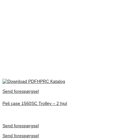
transporteras.
Dimensioner
690 × 450 × 300 mm
Extern
750 x 510 x 329 mm
storlek
Lock djup
50
mm
Botten djup
250
mm
IP67, STANAG 4280, DS8141, ATA300, UV colour
Certifikat
protection
HPRC Katalog
Send forespørgsel
Peli case 1560SC Trolley – 2 hjul
Inv. Mått 506 × 38 × 229 mm
Förfrågan pris
Send forespørgsel
Send forespørgsel