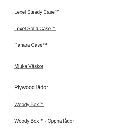
Lexel Steady Case™
Lexel Solid Case™
Panara Case™
Mjuka Väskor
Plywood lådor
Woody Box™
Woody Box™ - Öppna lådor