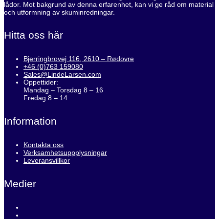
lådor. Mot bakgrund av denna erfarenhet, kan vi ge råd om material
och utformning av skuminredningar.
Hitta oss här
Bjerringbrovej 116, 2610 – Rødovre
+46 (0)763 159080
Sales@LindeLarsen.com
Öppettider:
Mandag – Torsdag 8 – 16
Fredag 8 – 14
Information
Kontakta oss
Verksamhetsuppplysningar
Leveransvillkor
Medier