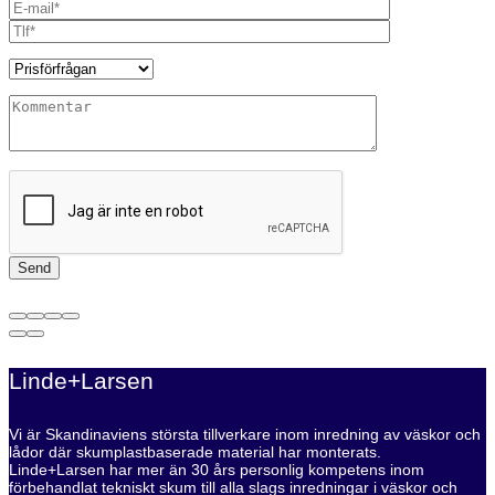
Linde+Larsen
Vi är Skandinaviens största tillverkare inom inredning av väskor och
lådor där skumplastbaserade material har monterats.
Linde+Larsen har mer än 30 års personlig kompetens inom
förbehandlat tekniskt skum till alla slags inredningar i väskor och