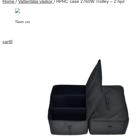
Home
/
Vattentäta väskor
/
HPRC case 2760W Trolley – 2 hjul
Sign up
cart
0