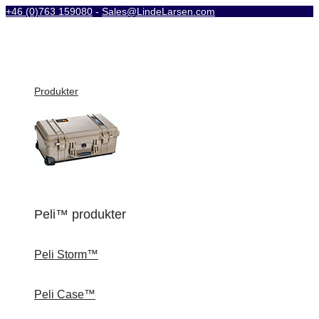
+46 (0)763 159080
-
Sales@LindeLarsen.com
Produkter
Peli™ produkter
Peli Storm™
Peli Case™