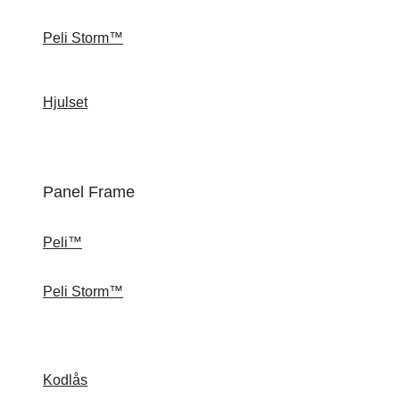
Peli Storm™
Hjulset
Panel Frame
Peli™
Peli Storm™
Kodlås