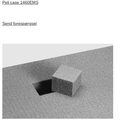
Peli case 1460EMS
Inv. Mått 471 × 252 × 277 mm
Förfrågan pris
Send forespørgsel