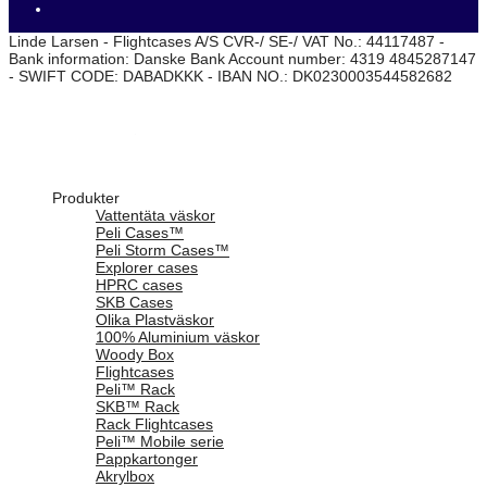
Linde Larsen - Flightcases A/S CVR-/ SE-/ VAT No.: 44117487 -
Bank information: Danske Bank Account number: 4319 4845287147
- SWIFT CODE: DABADKKK - IBAN NO.: DK0230003544582682
Produkter
Vattentäta väskor
Peli Cases™
Peli Storm Cases™
Explorer cases
HPRC cases
SKB Cases
Olika Plastväskor
100% Aluminium väskor
Woody Box
Flightcases
Peli™ Rack
SKB™ Rack
Rack Flightcases
Peli™ Mobile serie
Pappkartonger
Akrylbox