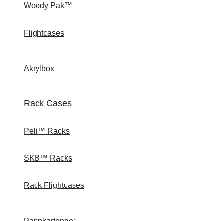
Woody Pak™
Flightcases
Akrylbox
Rack Cases
Peli™ Racks
SKB™ Racks
Rack Flightcases
Pappkartonger