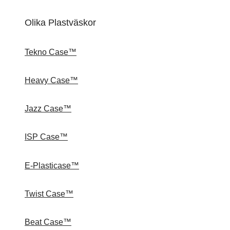
Olika Plastväskor
Tekno Case™
Heavy Case™
Jazz Case™
ISP Case™
E-Plasticase™
Twist Case™
Beat Case™