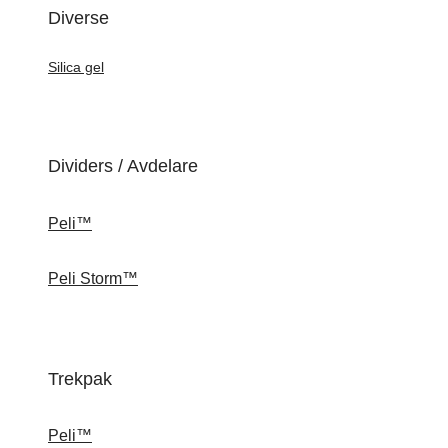
Diverse
Silica gel
Dividers / Avdelare
Peli™
Peli Storm™
Trekpak
Peli™