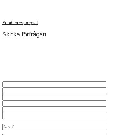
Dimensioner: 690 × 450 × 300 mm
Förfrågan pris
Send forespørgsel
Skicka förfrågan