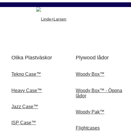
Olika Plastväskor
Plywood lådor
Tekno Case™
Woody Box™
Heavy Case™
Woody Box™ - Öppna
lådor
Jazz Case™
Woody Pak™
ISP Case™
Flightcases