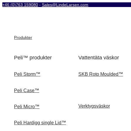
+46 (0)763 159080
-
Sales@LindeLarsen.com
Produkter
Peli™ produkter
Vattentäta väskor
Peli Storm™
SKB Roto Moulded™
Peli Case™
Verktygsväskor
Peli Micro™
Peli Hardigg single Lid™