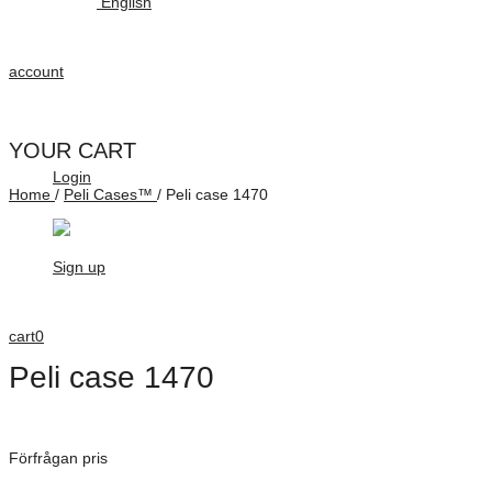
English
account
YOUR CART
Login
Home
/
Peli Cases™
/
Peli case 1470
Sign up
cart
0
Peli case 1470
Dimensioner: 399 × 272 × 98 mm
Förfrågan pris
Art. Nummer: