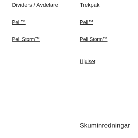
Dividers / Avdelare
Trekpak
Peli™
Peli™
Peli Storm™
Peli Storm™
Hjulset
Skuminredningar