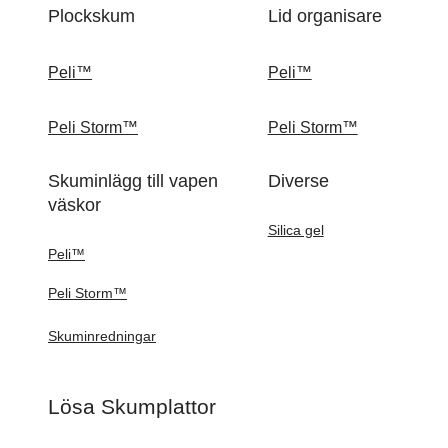
Plockskum
Lid organisare
Peli™
Peli™
Peli Storm™
Peli Storm™
Skuminlägg till vapen
Diverse
väskor
Silica gel
Peli™
Peli Storm™
Skuminredningar
Lösa Skumplattor