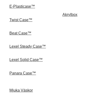
E-Plasticase™
Akrylbox
Twist Case™
Beat Case™
Lexel Steady Case™
Lexel Solid Case™
Panara Case™
Mjuka Väskor