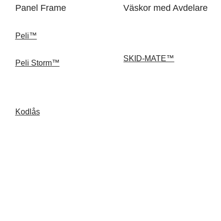
Panel Frame
Väskor med Avdelare
Peli™
SKID-MATE™
Peli Storm™
Kodlås