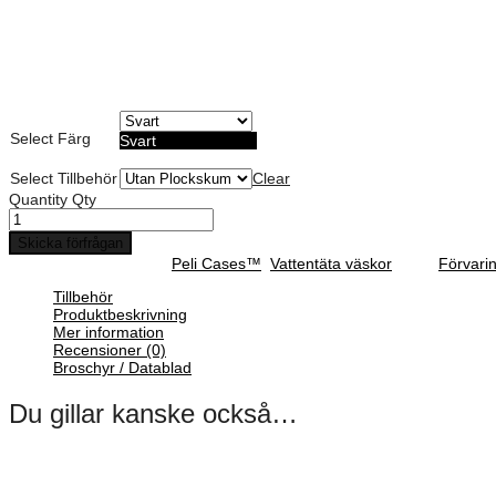
Vattentät, Dammtät och Stötsäker
Möjlighet till anpassad skum dekor
Peli Cases ger det ultimata skyddet
Livstids garanti
Select Färg
Svart
Select Tillbehör
Clear
Quantity
Qty
Skicka förfrågan
SKU :
N/A
Categories :
Peli Cases™
,
Vattentäta väskor
Tags:
Förvari
Tillbehör
Produktbeskrivning
Mer information
Recensioner (0)
Broschyr / Datablad
Du gillar kanske också…