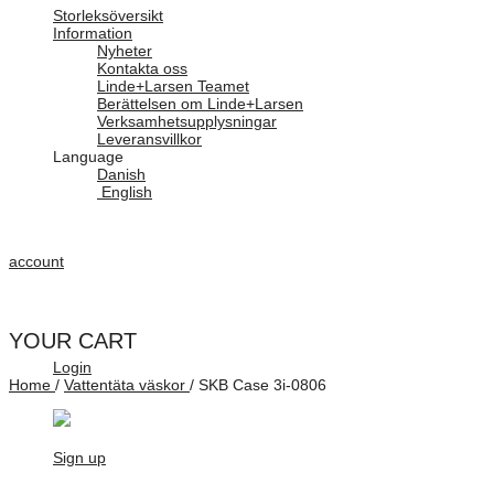
Storleksöversikt
Information
Nyheter
Kontakta oss
Linde+Larsen Teamet
Berättelsen om Linde+Larsen
Verksamhetsupplysningar
Leveransvillkor
Language
Danish
English
account
YOUR CART
Login
Home
/
Vattentäta väskor
/
SKB Case 3i-0806
Sign up