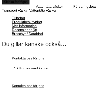
Skicka förfrågan
SKU :
N/A
Category :
Vattentäta väskor
Tags:
Förvaringsbox
,
Transport väska
,
Vattentäta väskor
Tillbehör
Produktbeskrivning
Mer information
Recensioner (0)
Broschyr / Datablad
Du gillar kanske också…
Kontakta oss för pris
TSA Kodlås med kablar
Inv. Mått 42 × 32 × 14 mm
Förfrågan pris
Kontakta oss för pris
SKB iSerie-väskorna är en stötsäker och vattentät väskserie som är
den perfekta lösningen för förvaring och transport av elektronik,
mikrofoner, kablar samt video- och fotoutrustning. SKB-väskan
tillverkas efter de välkända militära standarderna (MIL-C-
4150J/IP67, MIL-STD-810F, MIL-STD-648C) i en kraftig