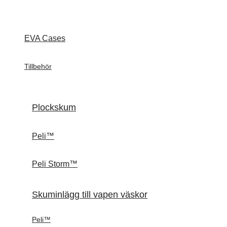
EVA Cases
Tillbehör
Plockskum
Peli™
Peli Storm™
Skuminlägg till vapen väskor
Peli™