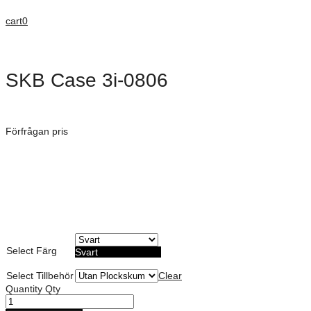
cart
0
SKB Case 3i-0806
Dimensioner: 216 × 152 × 95 mm
Förfrågan pris
Art. Nummer:
Vattentät, Dammtät och Stötsäker
Militär standard certifierad
Möjlighet till anpassad skum dekor
Lämplig för förvaring av mindre elektronik
Livstids garanti
Select Färg
Svart
Select Tillbehör
Clear
Quantity
Qty