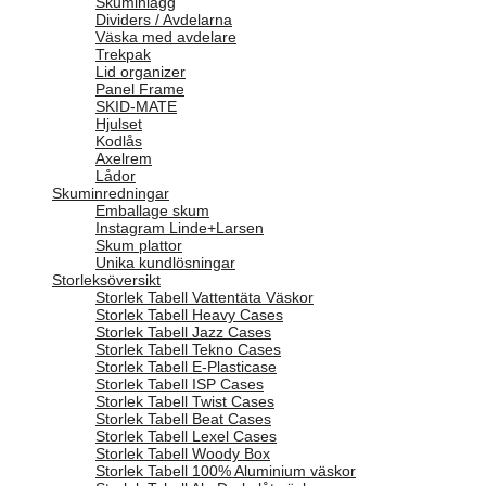
Skuminlägg
Dividers / Avdelarna
Väska med avdelare
Trekpak
Lid organizer
Panel Frame
SKID-MATE
Hjulset
Kodlås
Axelrem
Lådor
Skuminredningar
Emballage skum
Instagram Linde+Larsen
Skum plattor
Unika kundlösningar
Storleksöversikt
Storlek Tabell Vattentäta Väskor
Storlek Tabell Heavy Cases
Storlek Tabell Jazz Cases
Storlek Tabell Tekno Cases
Storlek Tabell E-Plasticase
Storlek Tabell ISP Cases
Storlek Tabell Twist Cases
Storlek Tabell Beat Cases
Storlek Tabell Lexel Cases
Storlek Tabell Woody Box
Storlek Tabell 100% Aluminium väskor