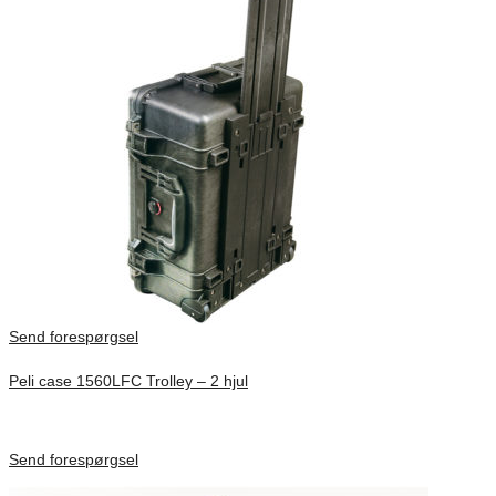
Send forespørgsel
Peli case 1560LFC Trolley – 2 hjul
Inv. Mått 506 × 38 × 229 mm
Förfrågan pris
Send forespørgsel