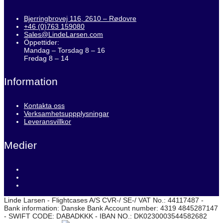
Bjerringbrovej 116, 2610 – Rødovre
+46 (0)763 159080
Sales@LindeLarsen.com
Öppettider:
Mandag – Torsdag 8 – 16
Fredag 8 – 14
Information
Kontakta oss
Verksamhetsuppplysningar
Leveransvillkor
Medier
Linde Larsen - Flightcases A/S CVR-/ SE-/ VAT No.: 44117487 -
Bank information: Danske Bank Account number: 4319 4845287147
- SWIFT CODE: DABADKKK - IBAN NO.: DK0230003544582682