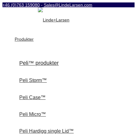
+46 (0)763 159080
-
Sales@LindeLarsen.com
Produkter
Peli™ produkter
Peli Storm™
Peli Case™
Peli Micro™
Peli Hardigg single Lid™