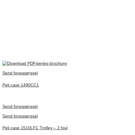
Botten djup
83
mm
MIL-C-4150J / IP67, MIL-STD-810F, MIL-STD-
Certifikat
648C
There are no reviews yet.
Only logged in customers who have purchased this product may
leave a review.
iseries-brochure
Send forespørgsel
Peli case 1490CC1
Inv. Mått 451 × 289 × 105 mm
Förfrågan pris
Send forespørgsel
Send forespørgsel
Peli case 1510LFC Trolley – 2 hjul