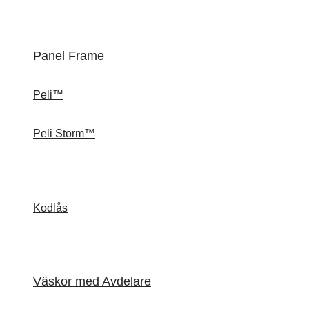
Panel Frame
Peli™
Peli Storm™
Kodlås
Väskor med Avdelare