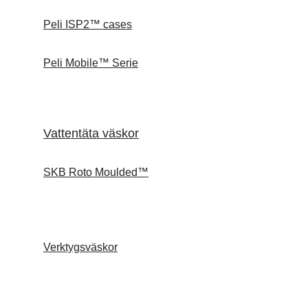
Peli ISP2™ cases
Peli Mobile™ Serie
Vattentäta väskor
SKB Roto Moulded™
Verktygsväskor