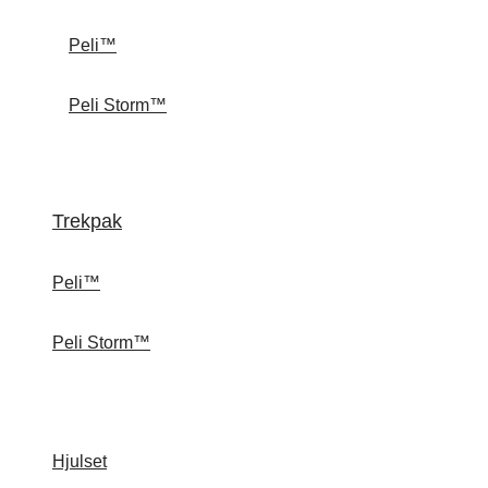
Peli™
Peli Storm™
Trekpak
Peli™
Peli Storm™
Hjulset