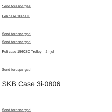
Send forespørgsel
Peli case 1065CC
Inv. Mått 253 × 197 × 21 mm
Förfrågan pris
Send forespørgsel
Send forespørgsel
Peli case 1560SC Trolley – 2 hjul
Inv. Mått 506 × 38 × 229 mm
Förfrågan pris
Send forespørgsel
SKB Case 3i-0806
Dimensioner: 216 × 152 × 95 mm
Förfrågan pris
Send forespørgsel