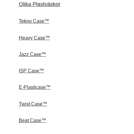
Olika Plastväskor
Tekno Case™
Heavy Case™
Jazz Case™
ISP Case™
E-Plasticase™
Twist Case™
Beat Case™