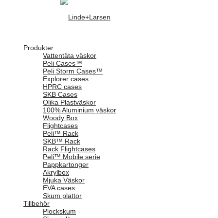
Produkter
Vattentäta väskor
Peli Cases™
Peli Storm Cases™
Explorer cases
HPRC cases
SKB Cases
Olika Plastväskor
100% Aluminium väskor
Woody Box
Flightcases
Peli™ Rack
SKB™ Rack
Rack Flightcases
Peli™ Mobile serie
Pappkartonger
Akrylbox
Mjuka Väskor
EVA cases
Skum plattor
Tillbehör
Plockskum