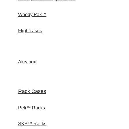
Woody Pak™
Flightcases
Akrylbox
Rack Cases
Peli™ Racks
SKB™ Racks