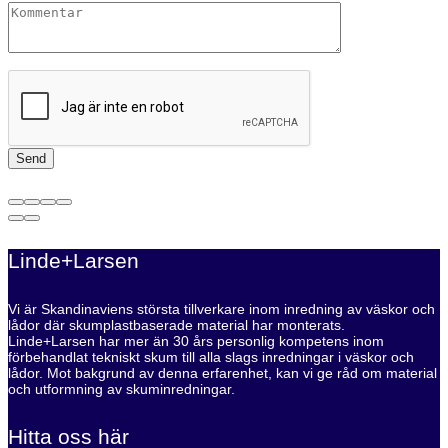
Linde+Larsen
Vi är Skandinaviens största tillverkare inom inredning av väskor och
lådor där skumplastbaserade material har monterats.
Linde+Larsen har mer än 30 års personlig kompetens inom
förbehandlat tekniskt skum till alla slags inredningar i väskor och
lådor. Mot bakgrund av denna erfarenhet, kan vi ge råd om material
och utformning av skuminredningar.
Hitta oss här