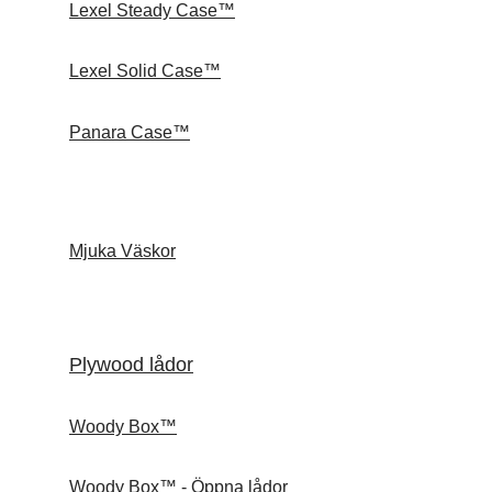
Lexel Steady Case™
Lexel Solid Case™
Panara Case™
Mjuka Väskor
Plywood lådor
Woody Box™
Woody Box™ - Öppna lådor