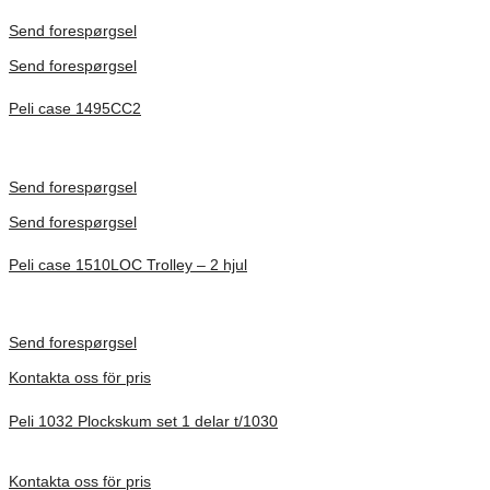
Förfrågan pris
Send forespørgsel
Send forespørgsel
Peli case 1495CC2
Inv. Mått 479 × 333 × 97 mm
Förfrågan pris
Send forespørgsel
Send forespørgsel
Peli case 1510LOC Trolley – 2 hjul
Inv. Mått 501 × 279 × 193 mm
Förfrågan pris
Send forespørgsel
Kontakta oss för pris
Peli 1032 Plockskum set 1 delar t/1030
Förfrågan pris
Kontakta oss för pris