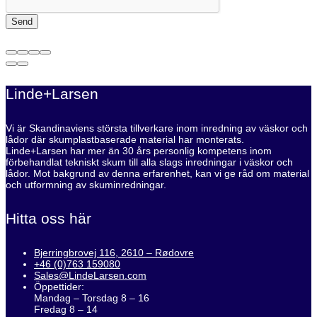
Linde+Larsen
Vi är Skandinaviens största tillverkare inom inredning av väskor och
lådor där skumplastbaserade material har monterats.
Linde+Larsen har mer än 30 års personlig kompetens inom
förbehandlat tekniskt skum till alla slags inredningar i väskor och
lådor. Mot bakgrund av denna erfarenhet, kan vi ge råd om material
och utformning av skuminredningar.
Hitta oss här
Bjerringbrovej 116, 2610 – Rødovre
+46 (0)763 159080
Sales@LindeLarsen.com
Öppettider:
Mandag – Torsdag 8 – 16
Fredag 8 – 14