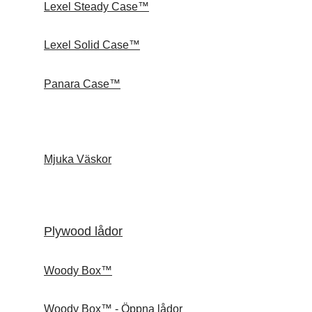
Lexel Steady Case™
Lexel Solid Case™
Panara Case™
Mjuka Väskor
Plywood lådor
Woody Box™
Woody Box™ - Öppna lådor