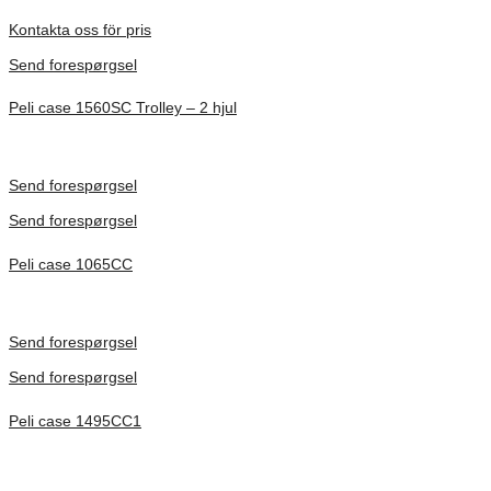
Förfrågan pris
Kontakta oss för pris
Send forespørgsel
Peli case 1560SC Trolley – 2 hjul
Inv. Mått 506 × 38 × 229 mm
Förfrågan pris
Send forespørgsel
Send forespørgsel
Peli case 1065CC
Inv. Mått 253 × 197 × 21 mm
Förfrågan pris
Send forespørgsel
Send forespørgsel
Peli case 1495CC1
Inv. Mått 479 × 333 × 97 mm
Förfrågan pris