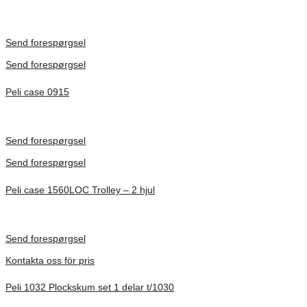
Inv. Mått 501 × 279 × 193 mm
Förfrågan pris
Send forespørgsel
Send forespørgsel
Peli case 0915
Inv. Mått 122 × 57 × 14 mm
Förfrågan pris
Send forespørgsel
Send forespørgsel
Peli case 1560LOC Trolley – 2 hjul
Inv. Mått 506 × 38 × 229 mm
Förfrågan pris
Send forespørgsel
Kontakta oss för pris
Peli 1032 Plockskum set 1 delar t/1030