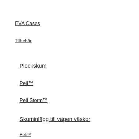
EVA Cases
Tillbehör
Plockskum
Peli™
Peli Storm™
Skuminlägg till vapen väskor
Peli™