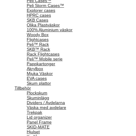
Peli Cases™
Peli Storm Cases™
Explorer cases
HPRC cases
SKB Cases
Olika Plastväskor
100% Aluminium väskor
Woody Box
Flightcases
Peli™ Rack
SKB™ Rack
Rack Flightcases
Peli™ Mobile serie
Pappkartonger
Akrylbox
Mjuka Väskor
EVA cases
Skum plattor
Tillbehör
Plockskum
Skuminlägg
Dividers / Avdelarna
Väska med avdelare
Trekpak
Lid organizer
Panel Frame
SKID-MATE
Hjulset