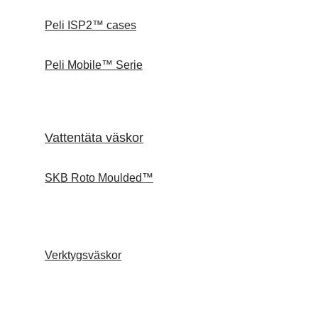
Peli ISP2™ cases
Peli Mobile™ Serie
Vattentäta väskor
SKB Roto Moulded™
Verktygsväskor