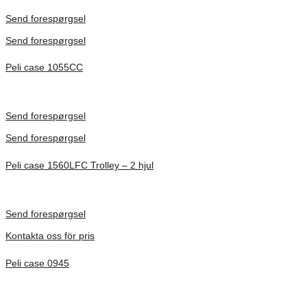
Förfrågan pris
Send forespørgsel
Send forespørgsel
Peli case 1055CC
Inv. Mått 217 × 14 × 22 mm
Förfrågan pris
Send forespørgsel
Send forespørgsel
Peli case 1560LFC Trolley – 2 hjul
Inv. Mått 506 × 38 × 229 mm
Förfrågan pris
Send forespørgsel
Kontakta oss för pris
Peli case 0945
Inv. Mått 122 × 57 × 14 mm
Förfrågan pris