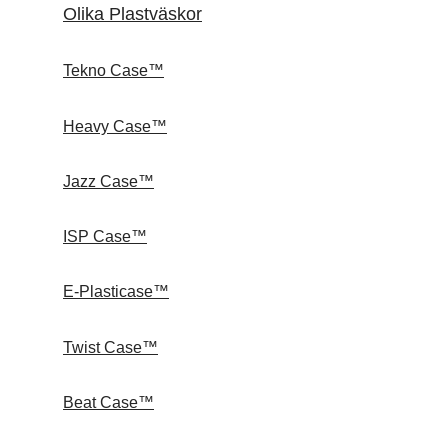
Olika Plastväskor
Tekno Case™
Heavy Case™
Jazz Case™
ISP Case™
E-Plasticase™
Twist Case™
Beat Case™