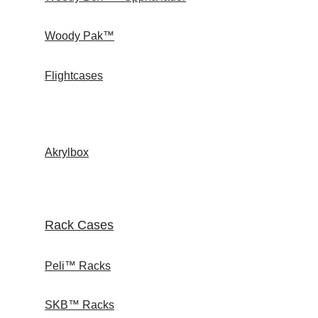
Woody Pak™
Flightcases
Akrylbox
Rack Cases
Peli™ Racks
SKB™ Racks