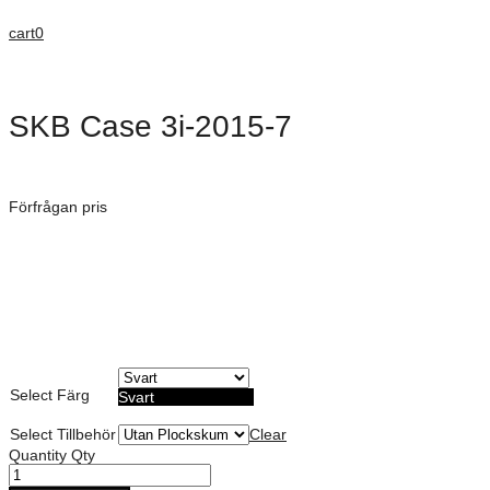
cart
0
SKB Case 3i-2015-7
Dimensioner: 521 × 394 × 191 mm
Förfrågan pris
Art. Nummer:
Vattentät, Dammtät och Stötsäker
Militär standard certifierad
Möjlighet till anpassad skum dekor
Lämplig för förvaring av mindre elektronik
Livstids garanti
Select Färg
Svart
Select Tillbehör
Clear
Quantity
Qty