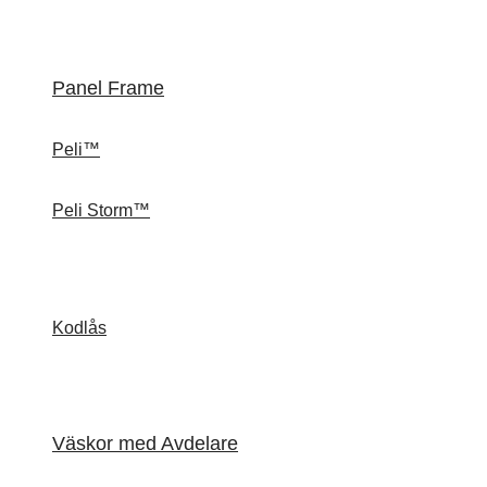
Panel Frame
Peli™
Peli Storm™
Kodlås
Väskor med Avdelare