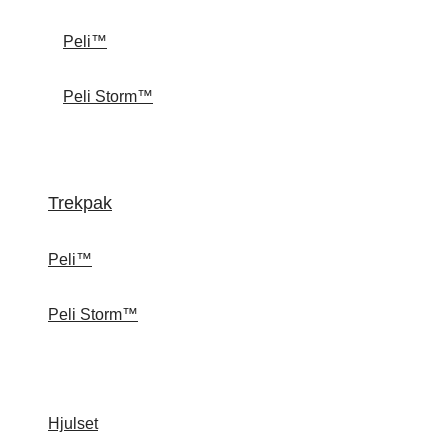
Peli™
Peli Storm™
Trekpak
Peli™
Peli Storm™
Hjulset