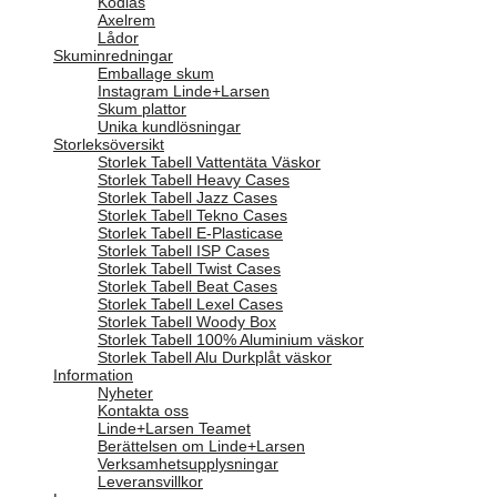
Kodlås
Axelrem
Lådor
Skuminredningar
Emballage skum
Instagram Linde+Larsen
Skum plattor
Unika kundlösningar
Storleksöversikt
Storlek Tabell Vattentäta Väskor
Storlek Tabell Heavy Cases
Storlek Tabell Jazz Cases
Storlek Tabell Tekno Cases
Storlek Tabell E-Plasticase
Storlek Tabell ISP Cases
Storlek Tabell Twist Cases
Storlek Tabell Beat Cases
Storlek Tabell Lexel Cases
Storlek Tabell Woody Box
Storlek Tabell 100% Aluminium väskor
Storlek Tabell Alu Durkplåt väskor
Information
Nyheter
Kontakta oss
Linde+Larsen Teamet
Berättelsen om Linde+Larsen
Verksamhetsupplysningar
Leveransvillkor