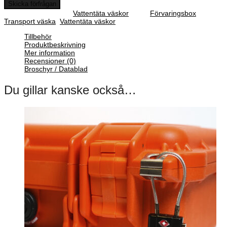
Skicka förfrågan
SKU :
N/A
Category :
Vattentäta väskor
Tags:
Förvaringsbox
,
Transport väska
,
Vattentäta väskor
Tillbehör
Produktbeskrivning
Mer information
Recensioner (0)
Broschyr / Datablad
Du gillar kanske också…