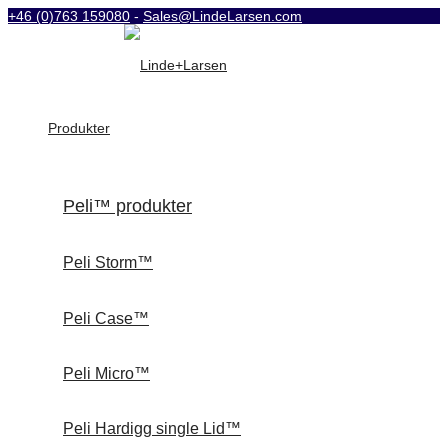
+46 (0)763 159080
-
Sales@LindeLarsen.com
Produkter
Peli™ produkter
Peli Storm™
Peli Case™
Peli Micro™
Peli Hardigg single Lid™