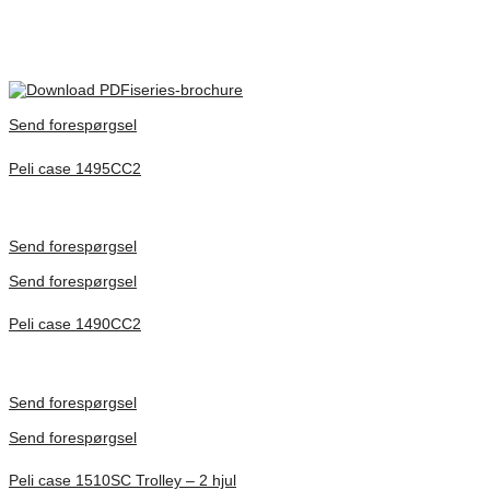
There are no reviews yet.
Only logged in customers who have purchased this product may
leave a review.
iseries-brochure
Send forespørgsel
Peli case 1495CC2
Inv. Mått 479 × 333 × 97 mm
Förfrågan pris
Send forespørgsel
Send forespørgsel
Peli case 1490CC2
Inv. Mått 451 × 289 × 105 mm
Förfrågan pris
Send forespørgsel
Send forespørgsel
Peli case 1510SC Trolley – 2 hjul