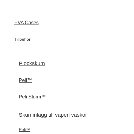
EVA Cases
Tillbehör
Plockskum
Peli™
Peli Storm™
Skuminlägg till vapen väskor
Peli™