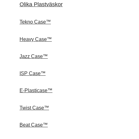
Olika Plastväskor
Tekno Case™
Heavy Case™
Jazz Case™
ISP Case™
E-Plasticase™
Twist Case™
Beat Case™