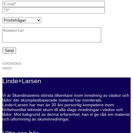
Linde+Larsen
Vi är Skandinaviens största tillverkare inom inredning av väskor och
lådor där skumplastbaserade material har monterats.
Linde+Larsen har mer än 30 års personlig kompetens inom
förbehandlat tekniskt skum till alla slags inredningar i väskor och
lådor. Mot bakgrund av denna erfarenhet, kan vi ge råd om material
och utformning av skuminredningar.