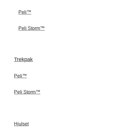
Peli™
Peli Storm™
Trekpak
Peli™
Peli Storm™
Hjulset