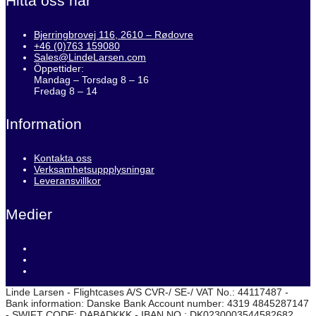
Hitta oss här
Bjerringbrovej 116, 2610 – Rødovre
+46 (0)763 159080
Sales@LindeLarsen.com
Öppettider:
Mandag – Torsdag 8 – 16
Fredag 8 – 14
Information
Kontakta oss
Verksamhetsuppplysningar
Leveransvillkor
Medier
Linde Larsen - Flightcases A/S CVR-/ SE-/ VAT No.: 44117487 -
Bank information: Danske Bank Account number: 4319 4845287147
- SWIFT CODE: DABADKKK - IBAN NO.: DK0230003544582682