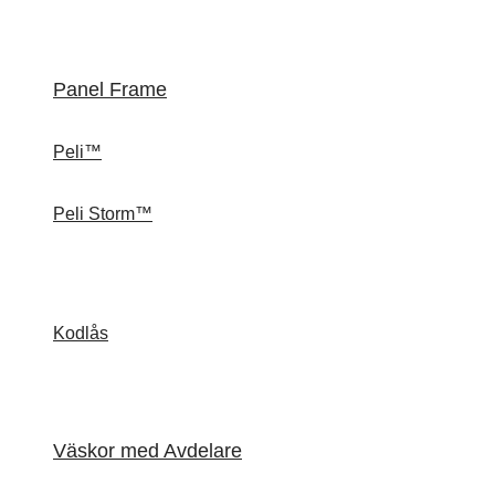
Panel Frame
Peli™
Peli Storm™
Kodlås
Väskor med Avdelare