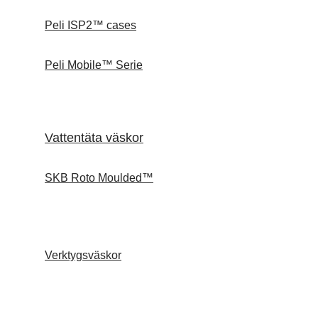
Peli ISP2™ cases
Peli Mobile™ Serie
Vattentäta väskor
SKB Roto Moulded™
Verktygsväskor