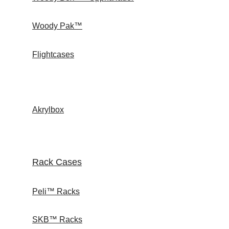
Woody Pak™
Flightcases
Akrylbox
Rack Cases
Peli™ Racks
SKB™ Racks