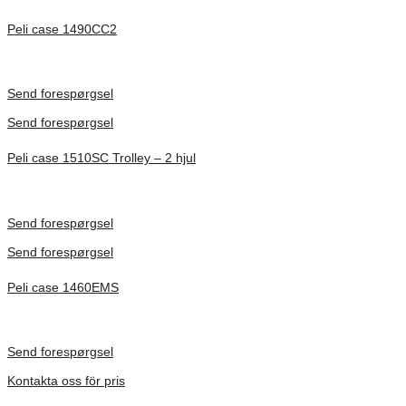
Peli case 1490CC2
Inv. Mått 451 × 289 × 105 mm
Förfrågan pris
Send forespørgsel
Send forespørgsel
Peli case 1510SC Trolley – 2 hjul
Inv. Mått 501 × 279 × 193 mm
Förfrågan pris
Send forespørgsel
Send forespørgsel
Peli case 1460EMS
Inv. Mått 471 × 252 × 277 mm
Förfrågan pris
Send forespørgsel
Kontakta oss för pris