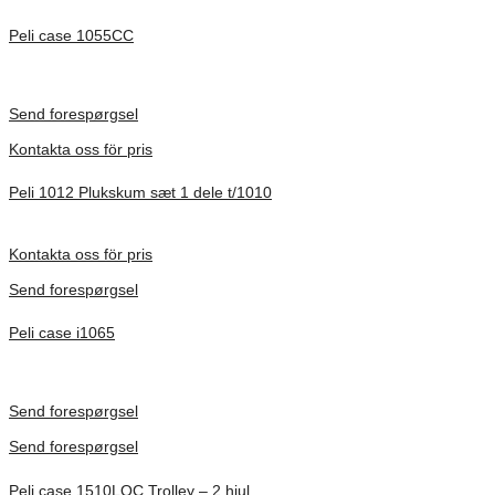
Peli case 1055CC
Inv. Mått 217 × 14 × 22 mm
Förfrågan pris
Send forespørgsel
Kontakta oss för pris
Peli 1012 Plukskum sæt 1 dele t/1010
Förfrågan pris
Kontakta oss för pris
Send forespørgsel
Peli case i1065
Inv. Mått 253 × 197 × 21 mm
Förfrågan pris
Send forespørgsel
Send forespørgsel
Peli case 1510LOC Trolley – 2 hjul