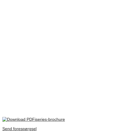
Så om du har ett önskemål när det gäller att förvara och skydda
dina produkter, kontakta oss. Vi hjälper dig att skapa den lösning du
vill ha.
Vikt
10,61 kg
Dimensioner
662 × 445 × 305 mm
Extern storlek
726 x 508 x 347mm
Lock djup mm
50
Botten djup
254
mm
MIL-C-4150J / IP67, MIL-STD-810F, MIL-STD-
Certifikat
648C
There are no reviews yet.
Only logged in customers who have purchased this product may
leave a review.
iseries-brochure
Send forespørgsel