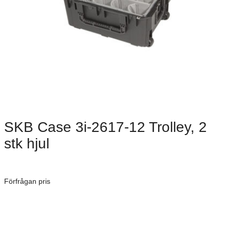
SKB Case 3i-2617-12 Trolley, 2
stk hjul
Dimensioner: 662 × 445 × 305 mm
Förfrågan pris
Art. Nummer:
Vattentät, Dammtät och Stötsäker
Militär standard certifierad
Möjlighet till anpassad skum dekor