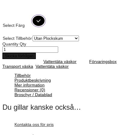
Lämplig för förvaring av mindre elektronik
Livstids garanti
Select Färg
Select Tillbehör
Quantity
Qty
Skicka förfrågan
SKU :
N/A
Category :
Vattentäta väskor
Tags:
Förvaringsbox
,
Transport väska
,
Vattentäta väskor
Tillbehör
Produktbeskrivning
Mer information
Recensioner (0)
Broschyr / Datablad
Du gillar kanske också…
Kontakta oss för pris