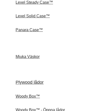
Lexel Steady Case™
Lexel Solid Case™
Panara Case™
Mjuka Väskor
Plywood lådor
Woody Box™
Woody Box™ - Öppna lådor