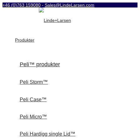
+46 (0)763 159080
-
Sales@LindeLarsen.com
Produkter
Peli™ produkter
Peli Storm™
Peli Case™
Peli Micro™
Peli Hardigg single Lid™